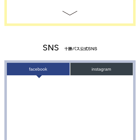
2026.06.02
第46回八千代牧場まつりシャトルバスの
ご案内
お知らせ
2026.03.30
4月1日からの「のりば」変更について
お知らせ
2026.03.30
中札内でのバス回数券販売につきまして
お知らせ
facebook
instagram
2026.03.11
帯広畜産大学（令和8年度）後期入学試
験臨時バス運行のお知らせ
お知らせ
2026.02.25
土日祝日の十勝バス本社での回数券の取
り扱いについて
お知らせ