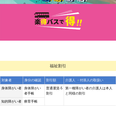
福祉割引
対象者
身分の確認
割引額
介護人 ・付添人の取扱い
身体障がい者
身体障がい
普通運賃-5
第一種障がい者の介護人は本人
者手帳
割引
と同様の割引
知的障がい者
療育手帳