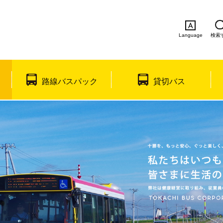
Language
検索
English
简体中文
繁体中文
한국
路線バスパック
貸切バス