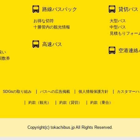
路線バスパック
貸切バス
お得な切符
大型バス
十勝管内の観光情報
中型バス
見積もりフォー
高速バス
空港連絡
扱い
回数券
SDGsの取り組み
バスへの広告掲載
個人情報保護方針
カスタマーハ
約款（観光）
約款（貸切）
約款（乗合）
Copyright(c) tokachibus.jp All Rights Reserved.