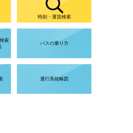
時刻・運賃検索
検索
バスの乗り方
認
索
運行系統略図