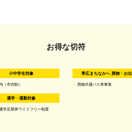
お得な切符
小中学生対象
帯広まちなかへ 買物・お
内（市内割）
買物共通バス券事業
通学・通勤対象
通学定期券ワイドフリー制度