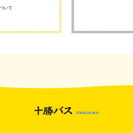
について
きまして
期入学試験臨時バス運行
数券の取り扱いについて