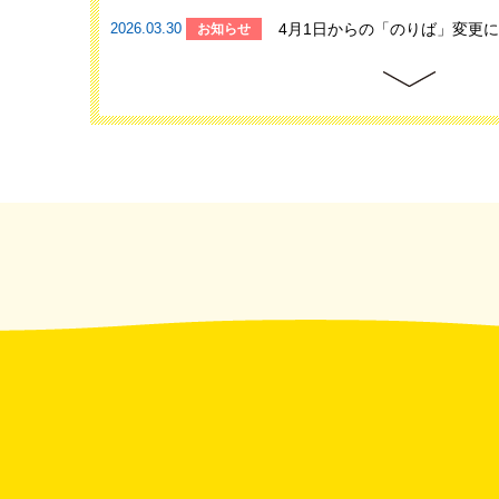
2026.03.30
4月1日からの「のりば」変更
お知らせ
2026.03.30
中札内でのバス回数券販売につ
お知らせ
2026.03.11
帯広畜産大学（令和8年度）後
お知らせ
のお知らせ
2026.02.25
土日祝日の十勝バス本社での回
お知らせ