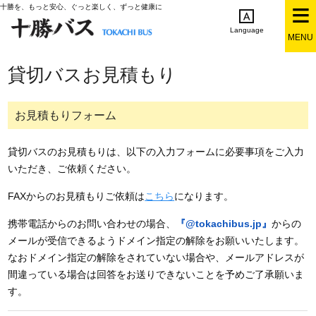
十勝を、もっと安心、ぐっと楽しく、ずっと健康に
Language
MENU
English
简体中文
繁体中文
한국어
貸切バスお見積もり
日本語
お見積もりフォーム
貸切バスのお見積もりは、以下の入力フォームに必要事項をご入力
いただき、ご依頼ください。
FAXからのお見積もりご依頼は
こちら
になります。
携帯電話からのお問い合わせの場合、
『@tokachibus.jp』
からの
メールが受信できるようドメイン指定の解除をお願いいたします。
なおドメイン指定の解除をされていない場合や、メールアドレスが
間違っている場合は回答をお送りできないことを予めご了承願いま
す。