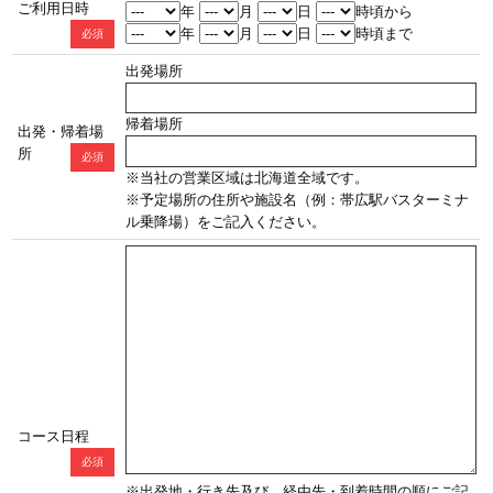
ご利用日時
年
月
日
時頃から
年
月
日
時頃まで
必須
出発場所
帰着場所
出発・帰着場
所
必須
※当社の営業区域は北海道全域です。
※予定場所の住所や施設名（例：帯広駅バスターミナ
ル乗降場）をご記入ください。
コース日程
必須
※出発地・行き先及び、経由先・到着時間の順にご記