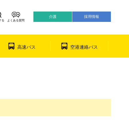
介護
採用情報
する
よくある質問
어
日本語
高速バス
空港連絡バス