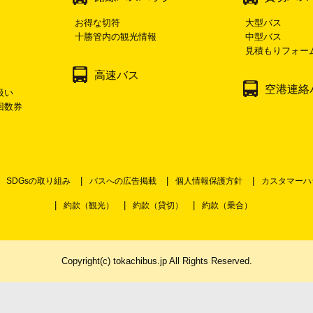
お得な切符
大型バス
十勝管内の観光情報
中型バス
見積もりフォー
高速バス
空港連絡
扱い
回数券
SDGsの取り組み
バスへの広告掲載
個人情報保護方針
カスタマーハ
約款（観光）
約款（貸切）
約款（乗合）
Copyright(c) tokachibus.jp All Rights Reserved.