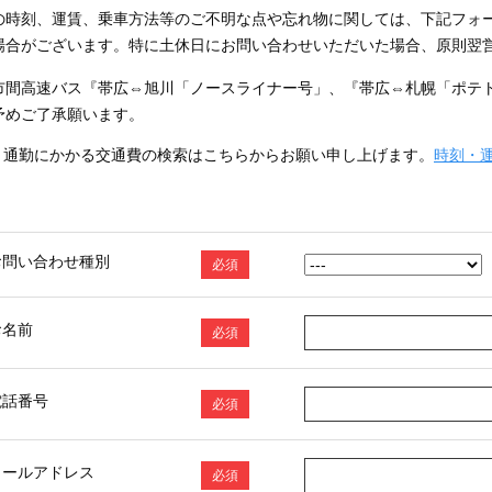
の時刻、運賃、乗車方法等のご不明な点や忘れ物に関しては、下記フォ
場合がございます。特に土休日にお問い合わせいただいた場合、原則翌
市間高速バス『帯広⇔旭川「ノースライナー号」、『帯広⇔札幌「ポテ
予めご了承願います。
通勤にかかる交通費の検索はこちらからお願い申し上げます。
時刻・
お問い合わせ種別
必須
お名前
必須
電話番号
必須
メールアドレス
必須