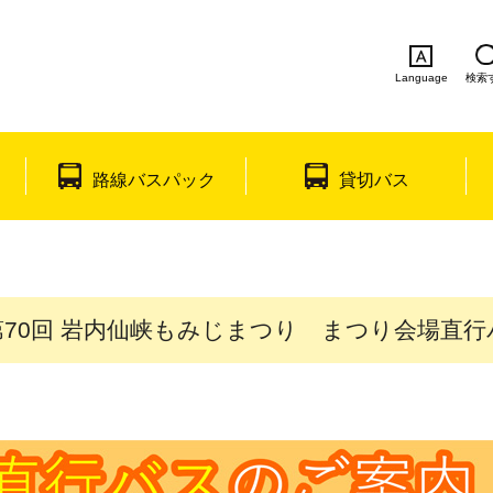
Language
検索
English
简体中文
繁体中文
한국
路線バスパック
貸切バス
第70回 岩内仙峡もみじまつり まつり会場直行バ