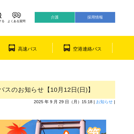
介護
採用情報
する
よくある質問
어
日本語
高速バス
空港連絡バス
スのお知らせ【10月12日(日)】
2025 年 9 月 29 日（月）15:18 |
お知らせ
|