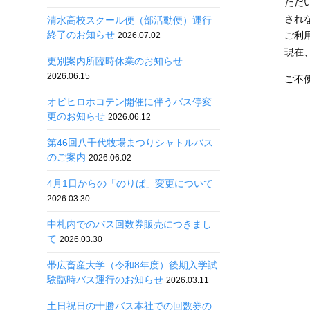
ただ
され
清水高校スクール便（部活動便）運行
終了のお知らせ
ご利
2026.07.02
現在
更別案内所臨時休業のお知らせ
2026.06.15
ご不
オビヒロホコテン開催に伴うバス停変
更のお知らせ
2026.06.12
第46回八千代牧場まつりシャトルバス
のご案内
2026.06.02
4月1日からの「のりば」変更について
2026.03.30
中札内でのバス回数券販売につきまし
て
2026.03.30
帯広畜産大学（令和8年度）後期入学試
験臨時バス運行のお知らせ
2026.03.11
土日祝日の十勝バス本社での回数券の