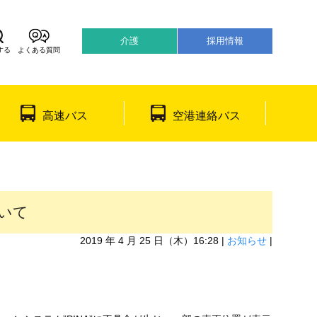
介護
採用情報
する
よくある質問
어
日本語
高速バス
空港連絡バス
いて
2019 年 4 月 25 日（木）16:28 |
お知らせ
|