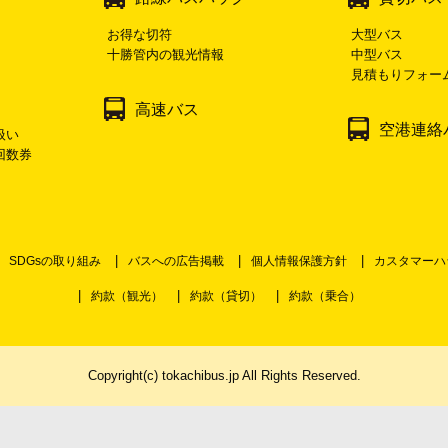
お得な切符
大型バス
十勝管内の観光情報
中型バス
見積もりフォー
高速バス
空港連絡
扱い
回数券
SDGsの取り組み
バスへの広告掲載
個人情報保護方針
カスタマーハ
約款（観光）
約款（貸切）
約款（乗合）
Copyright(c) tokachibus.jp All Rights Reserved.