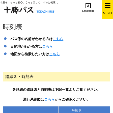
十勝を、もっと安心、ぐっと楽しく、ずっと健康に
Language
MENU
English
简体中文
繁体中文
한국어
時刻表
日本語
バス停の名前がわかる方は
こちら
目的地がわかる方は
こちら
地図から検索したい方は
こちら
路線図・時刻表
各路線の路線図と時刻表は下記一覧よりご覧ください。
運行系統図は
こちら
からご確認ください。
時刻表