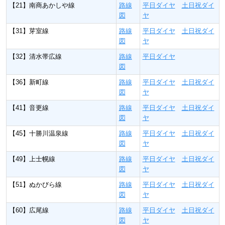
【21】南商あかしや線
路線
平日ダイヤ
土日祝ダイ
図
ヤ
【31】芽室線
路線
平日ダイヤ
土日祝ダイ
図
ヤ
【32】清水帯広線
路線
平日ダイヤ
図
【36】新町線
路線
平日ダイヤ
土日祝ダイ
図
ヤ
【41】音更線
路線
平日ダイヤ
土日祝ダイ
図
ヤ
【45】十勝川温泉線
路線
平日ダイヤ
土日祝ダイ
図
ヤ
【49】上士幌線
路線
平日ダイヤ
土日祝ダイ
図
ヤ
【51】ぬかびら線
路線
平日ダイヤ
土日祝ダイ
図
ヤ
【60】広尾線
路線
平日ダイヤ
土日祝ダイ
図
ヤ