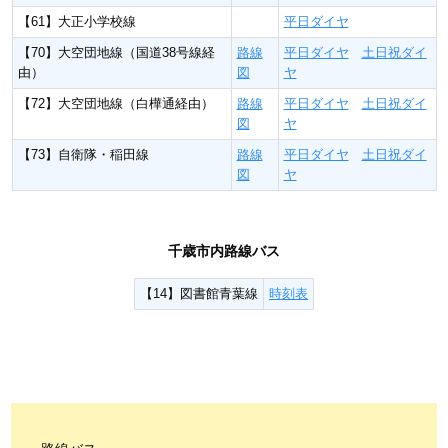
【61】大正小学校線
平日ダイヤ
【70】大空団地線（国道38号線経
路線
平日ダイヤ
土日祝ダイ
由）
図
ヤ
【72】大空団地線（白樺通経由）
路線
平日ダイヤ
土日祝ダイ
図
ヤ
【73】自衛隊・稲田線
路線
平日ダイヤ
土日祝ダイ
図
ヤ
千歳市内路線バス
【14】図書館青葉線
時刻表