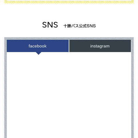
2026.03.30
4月1日からの「のりば」変更について
お知らせ
2026.03.30
中札内でのバス回数券販売につきまして
お知らせ
facebook
instagram
2026.03.11
帯広畜産大学（令和8年度）後期入学試
験臨時バス運行のお知らせ
お知らせ
2026.02.25
土日祝日の十勝バス本社での回数券の取
り扱いについて
お知らせ