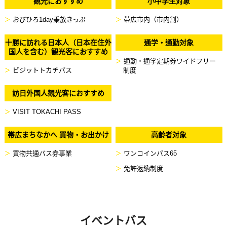
観光におすすめ
小中学生対象
おびひろ1day乗放きっぷ
帯広市内（市内割）
十勝に訪れる日本人（日本在住外
通学・通勤対象
国人を含む）観光客におすすめ
通勤・通学定期券ワイドフリー
ビジットトカチパス
制度
訪日外国人観光客におすすめ
VISIT TOKACHI PASS
帯広まちなかへ 買物・お出かけ
高齢者対象
買物共通バス券事業
ワンコインパス65
免許返納制度
イベントバス