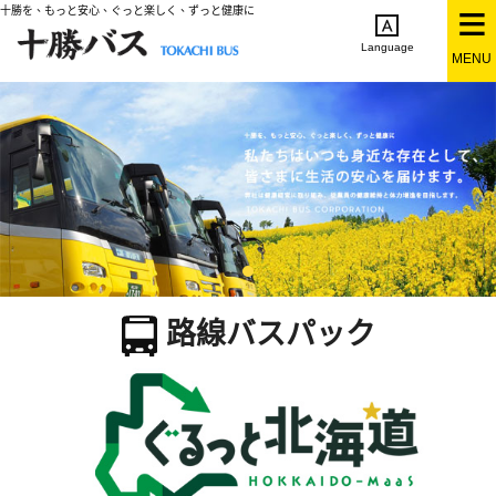
十勝を、もっと安心、ぐっと楽しく、ずっと健康に
Language
MENU
English
简体中文
繁体中文
한국어
日本語
路線バスパック