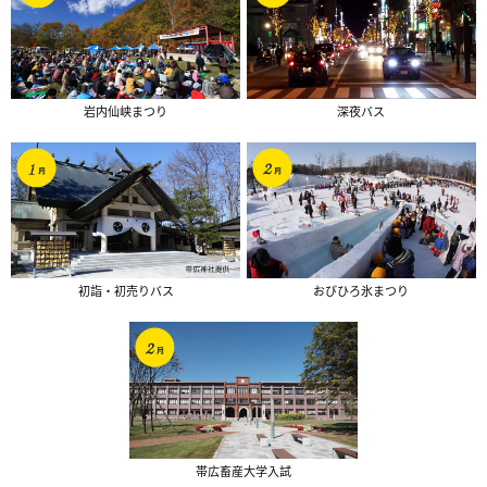
岩内仙峡まつり
深夜バス
初詣・初売りバス
おびひろ氷まつり
帯広畜産大学入試