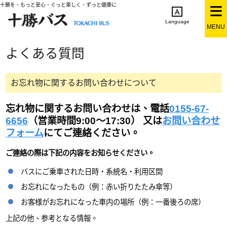
十勝を、もっと安心、ぐっと楽しく、ずっと健康に
Language
MENU
English
简体中文
繁体中文
한국어
よくある質問
日本語
お忘れ物に関するお問い合わせについて
忘れ物に関するお問い合わせは、電話
0155-67-
6656
（営業時間9:00～17:30） 又は
お問い合わせ
フォーム
にてご連絡ください。
ご連絡の際は下記の内容をお知らせください。
バスにご乗車された日時・系統名・利用区間
お忘れになったもの（例：赤い折りたたみ傘等）
お客様がお忘れになった車内の場所（例：一番後ろの席）
上記の他、参考となる情報。