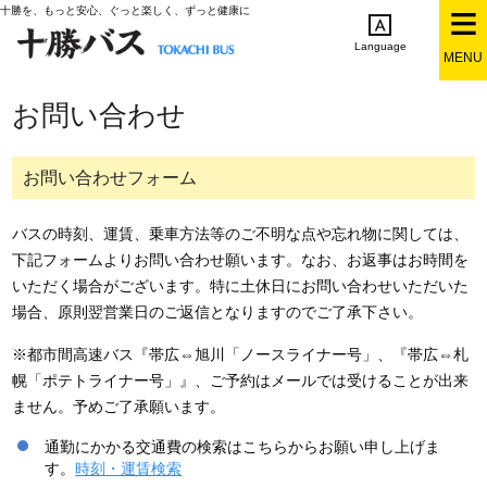
十勝を、もっと安心、ぐっと楽しく、ずっと健康に
Language
MENU
English
简体中文
繁体中文
한국어
お問い合わせ
日本語
お問い合わせフォーム
バスの時刻、運賃、乗車方法等のご不明な点や忘れ物に関しては、
下記フォームよりお問い合わせ願います。なお、お返事はお時間を
いただく場合がございます。特に土休日にお問い合わせいただいた
場合、原則翌営業日のご返信となりますのでご了承下さい。
※都市間高速バス『帯広⇔旭川「ノースライナー号」、『帯広⇔札
幌「ポテトライナー号」』、ご予約はメールでは受けることが出来
ません。予めご了承願います。
通勤にかかる交通費の検索はこちらからお願い申し上げま
す。
時刻・運賃検索