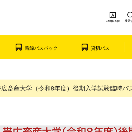
Language
検索
English
简体中文
繁体中文
한국
路線バスパック
貸切バス
帯広畜産大学（令和8年度）後期入学試験臨時バ