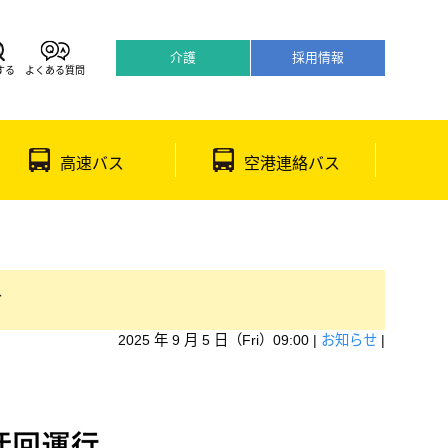
介護
採用情報
する
よくある質問
어
日本語
高速バス
空港連絡バス
せ
2025 年 9 月 5 日（Fri）09:00 |
お知らせ
|