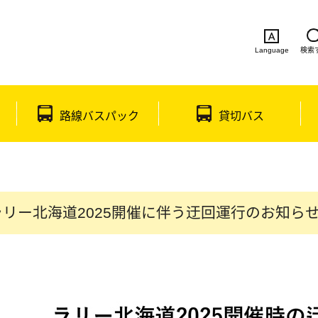
Language
検索
English
简体中文
繁体中文
한국
路線バスパック
貸切バス
ラリー北海道2025開催に伴う迂回運行のお知ら