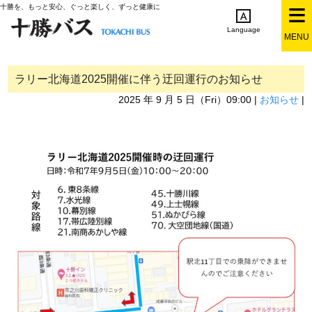
十勝を、もっと安心、ぐっと楽しく、ずっと健康に
Language
MENU
English
简体中文
繁体中文
한국어
日本語
ラリー北海道2025開催に伴う迂回運行のお知らせ
2025 年 9 月 5 日（Fri）09:00 |
お知らせ
|