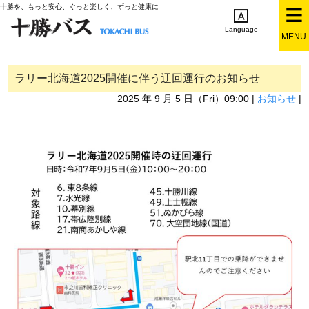
十勝を、もっと安心、ぐっと楽しく、ずっと健康に
Language
MENU
English
简体中文
繁体中文
한국어
日本語
ラリー北海道2025開催に伴う迂回運行のお知らせ
2025 年 9 月 5 日（Fri）09:00 |
お知らせ
|