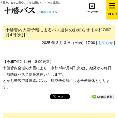
十勝を、もっと安心、ぐっと楽しく、ずっと健康に
Language
MENU
English
简体中文
繁体中文
한국어
日本語
十勝管内大雪予報によるバス運休のお知らせ【令和7年2
月4日(火)】
2025 年 2 月 3 日（Mon）17:00 |
お知らせ
|
【令和7年2月4日 8:00更新】
十勝管内全域の大雪により、令和7年2月4日(火)は、始発から終日
一般路線バス全便を運休いたします。
とかち帯広空港連絡バスも、航空機欠航につき全便運休となりま
す。