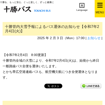
十勝を、もっと安心、ぐっと楽しく、ずっと健康に
Language
MENU
English
简体中文
繁体中文
한국어
日本語
十勝管内大雪予報によるバス運休のお知らせ【令和7年2
月4日(火)】
2025 年 2 月 3 日（Mon）17:00 |
お知らせ
|
【令和7年2月4日 8:00更新】
十勝管内全域の大雪により、令和7年2月4日(火)は、始発から終日
一般路線バス全便を運休いたします。
とかち帯広空港連絡バスも、航空機欠航につき全便運休となりま
す。