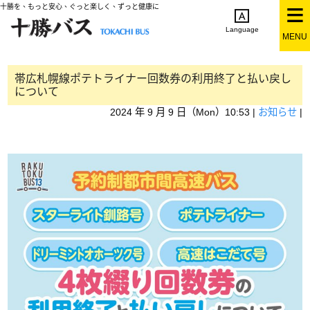
十勝を、もっと安心、ぐっと楽しく、ずっと健康に
Language
MENU
English
简体中文
繁体中文
한국어
日本語
帯広札幌線ポテトライナー回数券の利用終了と払い戻し
について
2024 年 9 月 9 日（Mon）10:53 |
お知らせ
|