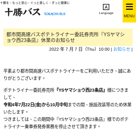
十勝を、もっと安心、ぐっと楽しく、ずっと健康に
Language
MENU
English
简体中文
繁体中文
한국어
日本語
都市間高速バスポテトライナー委託券売所『YSヤマシ
ョウ西23条店』休業のお知らせ
2022 年 7 月 7 日（Thu）10:00 |
お知らせ
|
平素より都市間高速バスポテトライナーをご利用いただき、誠にあ
りがとうございます。
ポテトライナー委託券売所
『YSヤマショウ西23条店』
様につきま
して、
令和4年7月22日(金)から10月中旬
までの間、施設改装等のため休業
いたします。
つきましては、この期間中『YSヤマショウ西23条店』様でのポテ
トライナー乗車券発券業務を停止させて頂きます。