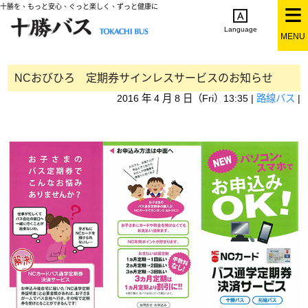
十勝を、もっと安心、ぐっと楽しく、ずっと健康に
Language
MENU
English
简体中文
繁体中文
한국어
日本語
NCおびひろ 定期券サインレスサービスのお知らせ
2016 年 4 月 8 日（Fri）13:35 |
路線バス
|